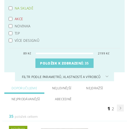
NA SKLADĚ
AKCE
NOVINKA
TIP
VÍCE DESIGNŮ
89
Kč
2199
Kč
POLOŽEK K ZOBRAZENÍ:
35
FILTR PODLE PARAMETRŮ, VLASTNOSTÍ A VÝROBCŮ
DOPORUČUJEME
NEJLEVNĚJŠÍ
NEJDRAŽŠÍ
NEJPRODÁVANĚJŠÍ
ABECEDNĚ
1
2
35
položek celkem
NOVINKA