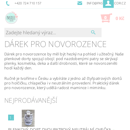
+420 724 710 157
INFO@PASTELLDECOR.CZ
0
0 Kč
DÁREK PRO NOVOROZENCE
Dárek pro novorozence by měl být hezký na pohled i užitečný. Naše
plenkové dorty spojují obojí: pod nazdobenými patry se skrývají
plenky, kosmetika, deka a další drobnosti, které se novorozeněti
hodí každý den.
Ručně je tvoříme v Česku a vybíráte z jedno až čtyřpatrových dortů
pro holčičku, chlapečka i v neutrálním provedení. Praktický dárek
pro novorozence, který udělá radost mamince i miminku.
NEJPRODÁVANĚJŠÍ
1.
PLENKOVÝ DORT DVOUPATROVÝ NEUTRÁLNÍ OVEČKA
–