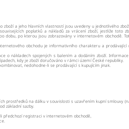
o zboží a jeho hlavních vlastností jsou uvedeny u jednotlivého zbo
ouvisejících poplatků a nákladů za vrácení zboží, jestliže toto 
ti po dobu, po kterou jsou zobrazovány v internetovém obchodě. To
nternetového obchodu je informativního charakteru a prodávající 
ace o nákladech spojených s balením a dodáním zboží. Informace
padech, kdy je zboží doručováno v rámci území České republiky.
kombinovat, nedohodne-li se prodávající s kupujícím jinak.
ích prostředků na dálku v souvislosti s uzavřením kupní smlouvy (ná
 od základní sazby.
li předchozí registraci v internetovém obchodě,
ce.