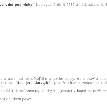
bchodní podmínky
“) jsou vydané dle § 1751 a násl. zákona č. 
 a povinnosti prodávajícího a fyzické osoby, která uzavírá kup
činnosti (dále jen: „
kupující
“) prostřednictvím webového ro
d
“).
 součástí kupní smlouvy. Odchylná ujednání v kupní smlouvě ma
ají v českém jazyce.