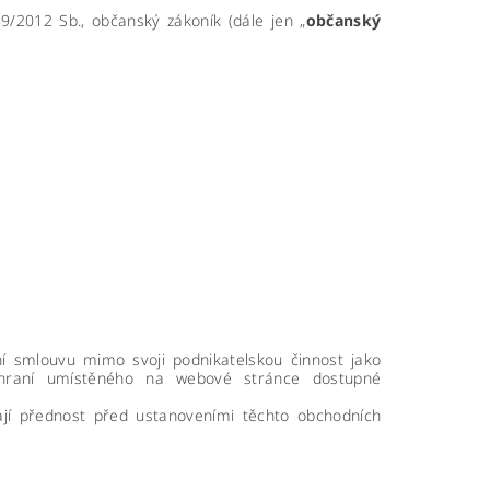
89/2012 Sb., občanský zákoník (dále jen „
občanský
ní smlouvu mimo svoji podnikatelskou činnost jako
zhraní umístěného na webové stránce dostupné
jí přednost před ustanoveními těchto obchodních