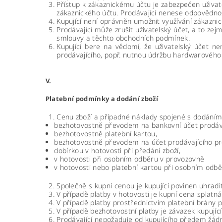
Přístup k zákaznickému účtu je zabezpečen uživat
zákaznického účtu. Prodávající nenese odpovědnos
Kupující není oprávněn umožnit využívání zákazni
Prodávající může zrušit uživatelský účet, a to zejm
smlouvy a těchto obchodních podmínek.
Kupující bere na vědomí, že uživatelský účet 
prodávajícího, popř. nutnou údržbu hardwarového
V.
Platební podmínky a dodání zboží
Cenu zboží a případné náklady spojené s dodáním 
bezhotovostně převodem na bankovní účet prodávaj
bezhotovostně platební kartou,
bezhotovostně převodem na účet prodávajícího pr
dobírkou v hotovosti při předání zboží,
v hotovosti při osobním odběru v provozovně
v hotovosti nebo platební kartou při osobním odbě
Společně s kupní cenou je kupující povinen uhrad
V případě platby v hotovosti je kupní cena splatná
V případě platby prostřednictvím platební brány p
V případě bezhotovostní platby je závazek kupujíc
Prodávající nepožaduje od kupujícího předem žádn