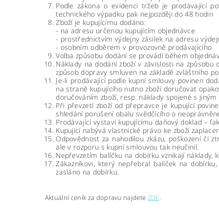
Podle zákona o evidenci tržeb je prodávající p
technického výpadku pak nejpozději do 48 hodin
Zboží je kupujícímu dodáno:
- na adresu určenou kupujícím objednávce
- prostřednictvím výdejny zásilek na adresu výdejny
- osobním odběrem v provozovně prodávajícího
Volba způsobu dodání se provádí během objednává
Náklady na dodání zboží v závislosti na způsobu o
způsob dopravy smluven na základě zvláštního pož
Je-li prodávající podle kupní smlouvy povinen dod
na straně kupujícího nutno zboží doručovat opak
doručováním zboží, resp. náklady spojené s jiný
Při převzetí zboží od přepravce je kupující povi
shledání porušení obalu svědčícího o neoprávněném
Prodávající vystaví kupujícímu daňový doklad – fa
Kupující nabývá vlastnické právo ke zboží zaplace
Odpovědnost za nahodilou zkázu, poškození či ztr
ale v rozporu s kupní smlouvou tak neučinil.
Nepřevzetím balíčku na dobírku vznikají náklady, 
Zákazníkovi, který nepřebral balíček na dobírk
zasláno na dobírku.
Aktuální ceník za dopravu najdete
ZDE
.