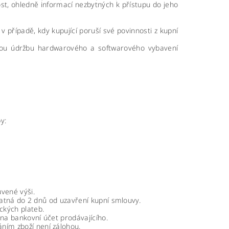
st, ohledně informací nezbytných k přístupu do jeho
 v případě, kdy kupující poruší své povinnosti z kupní
tnou údržbu hardwarového a softwarového vybavení
y:
vené výši.
platná do 2 dnů od uzavření kupní smlouvy.
ckých plateb.
 na bankovní účet prodávajícího.
ním zboží není zálohou.