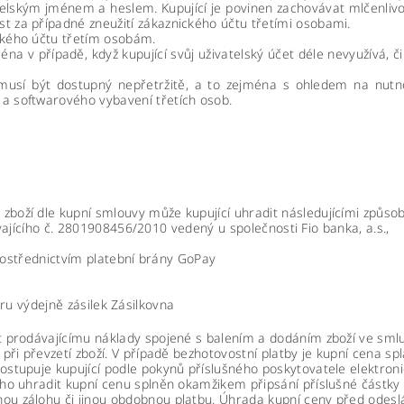
elským jménem a heslem. Kupující je povinen zachovávat mlčenlivo
t za případné zneužití zákaznického účtu třetími osobami.
ckého účtu třetím osobám.
éna v případě, když kupující svůj uživatelský účet déle nevyužívá, či
nemusí být dostupný nepřetržitě, a to zejména s ohledem na nu
 a softwarového vybavení třetích osob.
zboží dle kupní smlouvy může kupující uhradit následujícími způsob
ícího č. 2801908456/2010 vedený u společnosti Fio banka, a.s.,
ostřednictvím platební brány GoPay
ru výdejně zásilek Zásilkovna
it prodávajícímu náklady spojené s balením a dodáním zboží ve smlu
 při převzetí zboží. V případě bezhotovostní platby je kupní cena s
ostupuje kupující podle pokynů příslušného poskytovatele elektroni
ího uhradit kupní cenu splněn okamžikem připsání příslušné částky
ou zálohu či jinou obdobnou platbu. Úhrada kupní ceny před odeslá