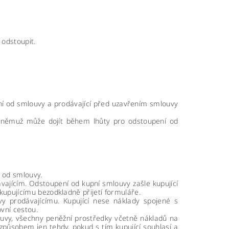
 odstoupit.
ení od smlouvy a prodávající před uzavřením smlouvy
a k němuž může dojít během lhůty pro odstoupení od
í od smlouvy.
ajícím. Odstoupení od kupní smlouvy zašle kupující
upujícímu bezodkladně přijetí formuláře.
vy prodávajícímu. Kupující nese náklady spojené s
vní cestou.
louvy, všechny peněžní prostředky včetně nákladů na
 způsobem jen tehdy, pokud s tím kupující souhlasí a