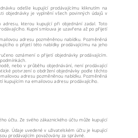
dnávku odešle kupující prodávajícímu kliknutím na
ti objednávky je vyplnění všech povinných údajů v
adresu, kterou kupující při objednání zadal. Toto
odávajícího. Kupní smlouva je uzavřena až po přijetí
o emailovou adresu pozměněnou nabídku. Pozměněná
ícího o přijetí této nabídky prodávajícímu na jeho
ručeno oznámení o přijetí objednávky prodávajícím.
h podmínkách.
hodě, nebo v průběhu objednávání, není prodávající
atické potvrzení o obdržení objednávky podle těchto
ho emailovou adresu pozměněnou nabídku. Pozměněná
tí kupujícím na emailovou adresu prodávajícího.
ého účtu. Ze svého zákaznického účtu může kupující
údaje. Údaje uvedené v uživatelském účtu je kupující
 jsou prodávajícím považovány za správné.