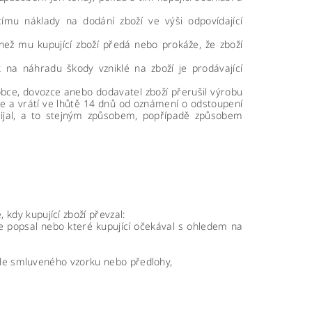
ujícímu náklady na dodání zboží ve výši odpovídající
, než mu kupující zboží předá nebo prokáže, že zboží
 na náhradu škody vzniklé na zboží je prodávající
obce, dovozce anebo dodavatel zboží přerušil výrobu
ce a vrátí ve lhůtě 14 dnů od oznámení o odstoupení
ijal, a to stejným způsobem, popřípadě způsobem
 kdy kupující zboží převzal:
bce popsal nebo které kupující očekával s ohledem na
dle smluveného vzorku nebo předlohy,