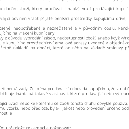
ůsob dodání zboží, který prodávající nabízí, vrátí prodávající kup
vající povinen vrátit přijaté peněžní prostředky kupujícímu dříve
kozené, neopotřebené a neznečištěné a v původním obalu. Nárok
jícího na vrácení kupní ceny.
vy z důvodu vyprodání zásob, nedostupnosti zboží, anebo když výr
uje kupujícího prostřednictví emailové adresy uvedené v objednáv
včetně nákladů na dodání, které od něho na základě smlouvy př
zetí nemá vady. Zejména prodávající odpovídá kupujícímu, že v době,
hybí-li ujednání, má takové vlastnosti, které prodávající nebo výro
,
ávající uvádí nebo ke kterému se zboží tohoto druhu obvykle používá,
u vzorku nebo předloze, byla-li jakost nebo provedení určeno po
nosti a
címu předložit reklamaci a požadovat: