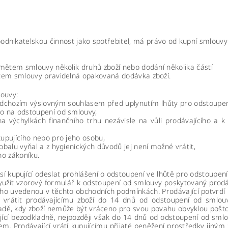
podnikatelskou činnost jako spotřebitel, má právo od kupní smlouvy
edmětem smlouvy několik druhů zboží nebo dodání několika částí
mětem smlouvy pravidelná opakovaná dodávka zboží.
louvy:
 předchozím výslovným souhlasem před uplynutím lhůty pro odstoup
vo na odstoupení od smlouvy,
 na výchylkách finančního trhu nezávisle na vůli prodávajícího 
kupujícího nebo pro jeho osobu,
obalu vyňal a z hygienických důvodů jej není možné vrátit,
o zákoníku.
í kupující odeslat prohlášení o odstoupení ve lhůtě pro odstoupen
yužít vzorový formulář k odstoupení od smlouvy poskytovaný prodáv
o uvedenou v těchto obchodních podmínkách. Prodávající potvrdí k
en vrátit prodávajícímu zboží do 14 dnů od odstoupení od smlou
padě, kdy zboží nemůže být vráceno pro svou povahu obvyklou pošto
ající bezodkladně, nejpozději však do 14 dnů od odstoupení od sm
em. Prodávající vrátí kupujícímu přijaté peněžení prostředky jiným