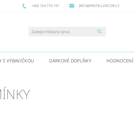
+420 724 710 157
INFO@PASTELLDECOR.CZ
Y S VÝBAVIČKOU
DÁRKOVÉ DOPLŇKY
HODNOCENÍ
ÍNKY