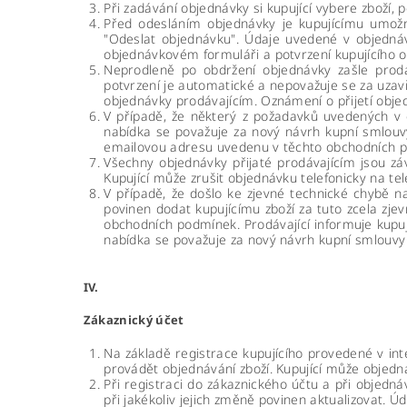
Při zadávání objednávky si kupující vybere zboží, 
Před odesláním objednávky je kupujícímu umožně
"Odeslat objednávku". Údaje uvedené v objednáv
objednávkovém formuláři a potvrzení kupujícího 
Neprodleně po obdržení objednávky zašle prodáv
potvrzení je automatické a nepovažuje se za uzavř
objednávky prodávajícím. Oznámení o přijetí obje
V případě, že některý z požadavků uvedených v
nabídka se považuje za nový návrh kupní smlouvy
emailovou adresu uvedenu v těchto obchodních 
Všechny objednávky přijaté prodávajícím jsou zá
Kupující může zrušit objednávku telefonicky na t
V případě, že došlo ke zjevné technické chybě n
povinen dodat kupujícímu zboží za tuto zcela zje
obchodních podmínek. Prodávající informuje kup
nabídka se považuje za nový návrh kupní smlouvy 
IV.
Zákaznický účet
Na základě registrace kupujícího provedené v in
provádět objednávání zboží. Kupující může objedná
Při registraci do zákaznického účtu a při objedná
při jakékoliv jejich změně povinen aktualizovat. 