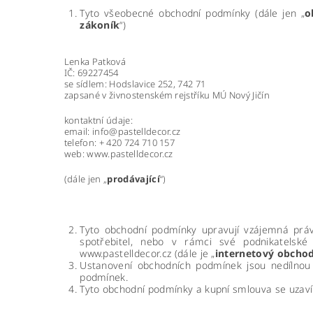
Tyto všeobecné obchodní podmínky (dále jen „
o
zákoník
“)
Lenka Patková
IČ: 69227454
se sídlem: Hodslavice 252, 742 71
zapsané v živnostenském rejstříku MÚ Nový Jičín
kontaktní údaje:
email: info@pastelldecor.cz
telefon: + 420 724 710 157
web: www.pastelldecor.cz
(dále jen „
prodávající
“)
Tyto obchodní podmínky upravují vzájemná práva
spotřebitel, nebo v rámci své podnikatelské 
www.pastelldecor.cz
(dále je „
internetový obcho
Ustanovení obchodních podmínek jsou nedílnou
podmínek.
Tyto obchodní podmínky a kupní smlouva se uzavír