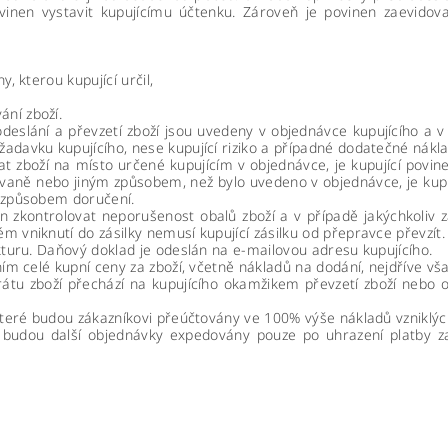
ovinen vystavit kupujícímu účtenku. Zároveň je povinen zaevidova
, kterou kupující určil,
ní zboží.
deslání a převzetí zboží jsou uvedeny v objednávce kupujícího a v
adavku kupujícího, nese kupující riziko a případné dodatečné nák
at zboží na místo určené kupujícím v objednávce, je kupující povine
ovaně nebo jiným způsobem, než bylo uvedeno v objednávce, je kup
m způsobem doručení.
nen zkontrolovat neporušenost obalů zboží a v případě jakýchkoliv
 vniknutí do zásilky nemusí kupující zásilku od přepravce převzít.
kturu. Daňový doklad je odeslán na e-mailovou adresu kupujícího.
ním celé kupní ceny za zboží, včetně nákladů na dodání, nejdříve vš
átu zboží přechází na kupujícího okamžikem převzetí zboží nebo o
které budou zákazníkovi přeúčtovány ve 100% výše nákladů vzniklých
u, budou další objednávky expedovány pouze po uhrazení platby z