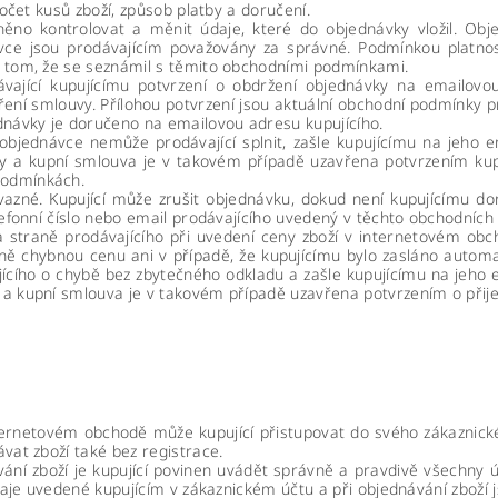
počet kusů zboží, způsob platby a doručení.
no kontrolovat a měnit údaje, které do objednávky vložil. Obje
ce jsou prodávajícím považovány za správné. Podmínkou platnos
o tom, že se seznámil s těmito obchodními podmínkami.
ající kupujícímu potvrzení o obdržení objednávky na emailovou 
ení smlouvy. Přílohou potvrzení jsou aktuální obchodní podmínky pr
dnávky je doručeno na emailovou adresu kupujícího.
 objednávce nemůže prodávající splnit, zašle kupujícímu na jeh
 a kupní smlouva je v takovém případě uzavřena potvrzením kupuj
podmínkách.
vazné. Kupující může zrušit objednávku, dokud není kupujícímu do
elefonní číslo nebo email prodávajícího uvedený v těchto obchodníc
a straně prodávajícího při uvedení ceny zboží v internetovém obc
vně chybnou cenu ani v případě, že kupujícímu bylo zasláno autom
ujícího o chybě bez zbytečného odkladu a zašle kupujícímu na je
a kupní smlouva je v takovém případě uzavřena potvrzením o přije
ternetovém obchodě může kupující přistupovat do svého zákaznick
vat zboží také bez registrace.
vání zboží je kupující povinen uvádět správně a pravdivě všechny 
Údaje uvedené kupujícím v zákaznickém účtu a při objednávání zboží