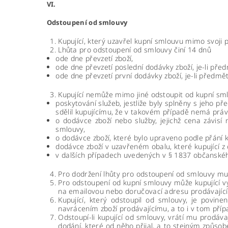
VI.
Odstoupení od smlouvy
Kupující, který uzavřel kupní smlouvu mimo svoji 
Lhůta pro odstoupení od smlouvy činí 14 dnů
ode dne převzetí zboží,
ode dne převzetí poslední dodávky zboží, je-li př
ode dne převzetí první dodávky zboží, je-li před
Kupující nemůže mimo jiné odstoupit od kupní sm
poskytování služeb, jestliže byly splněny s jeho
sdělil kupujícímu, že v takovém případě nemá prá
o dodávce zboží nebo služby, jejichž cena závisí
smlouvy,
o dodávce zboží, které bylo upraveno podle přání 
dodávce zboží v uzavřeném obalu, které kupující z 
v dalších případech uvedených v § 1837 občanskéh
Pro dodržení lhůty pro odstoupení od smlouvy mus
Pro odstoupení od kupní smlouvy může kupující v
na emailovou nebo doručovací adresu prodávajícíh
Kupující, který odstoupil od smlouvy, je povin
navrácením zboží prodávajícímu, a to i v tom pří
Odstoupí-li kupující od smlouvy, vrátí mu prodáv
dodání, které od něho přijal, a to stejným způsob