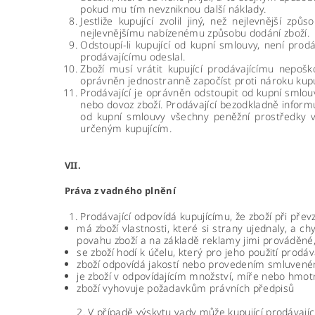
pokud mu tím nevzniknou další náklady.
Jestliže kupující zvolil jiný, než nejlevnější zp
nejlevnějšímu nabízenému způsobu dodání zboží.
Odstoupí-li kupující od kupní smlouvy, není prodá
prodávajícímu odeslal.
Zboží musí vrátit kupující prodávajícímu nepoš
oprávněn jednostranně započíst proti nároku kupu
Prodávající je oprávněn odstoupit od kupní smlou
nebo dovoz zboží. Prodávající bezodkladně inform
od kupní smlouvy všechny peněžní prostředky 
určeným kupujícím.
VII.
Práva z vadného plnění
Prodávající odpovídá kupujícímu, že zboží při přev
má zboží vlastnosti, které si strany ujednaly, a c
povahu zboží a na základě reklamy jimi prováděné
se zboží hodí k účelu, který pro jeho použití prod
zboží odpovídá jakostí nebo provedením smluveném
je zboží v odpovídajícím množství, míře nebo hmot
zboží vyhovuje požadavkům právních předpisů
2. V případě výskytu vady může kupující prodávají