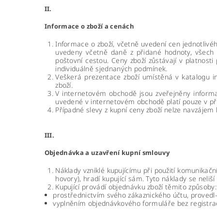
II.
Informace o zboží a cenách
Informace o zboží, včetně uvedení cen jednotlivéh
uvedeny včetně daně z přidané hodnoty, všech s
poštovní cestou. Ceny zboží zůstávají v platnos
individuálně sjednaných podmínek.
Veškerá prezentace zboží umístěná v katalogu i
zboží.
V internetovém obchodě jsou zveřejněny inform
uvedené v internetovém obchodě platí pouze v pří
Případné slevy z kupní ceny zboží nelze navzájem 
III.
Objednávka a uzavření kupní smlouvy
Náklady vzniklé kupujícímu při použití komunikačn
hovory), hradí kupující sám. Tyto náklady se neliší
Kupující provádí objednávku zboží těmito způsoby:
prostřednictvím svého zákaznického účtu, provedl-
vyplněním objednávkového formuláře bez registra