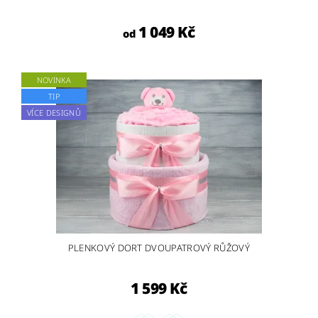
1 049 Kč
od
NOVINKA
TIP
VÍCE DESIGNŮ
PLENKOVÝ DORT DVOUPATROVÝ RŮŽOVÝ
1 599 Kč