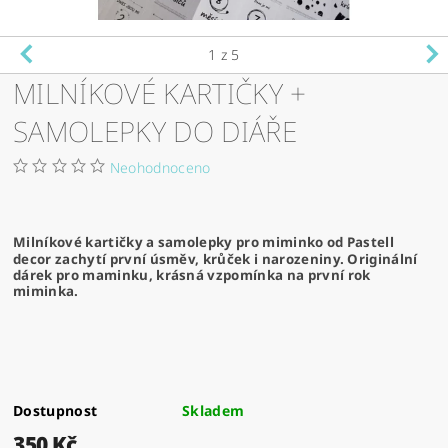
1
z 5
MILNÍKOVÉ KARTIČKY +
SAMOLEPKY DO DIÁŘE
Neohodnoceno
Milníkové kartičky a samolepky pro miminko od Pastell
decor zachytí první úsměv, krůček i narozeniny. Originální
dárek pro maminku, krásná vzpomínka na první rok
miminka.
Dostupnost
Skladem
350 Kč