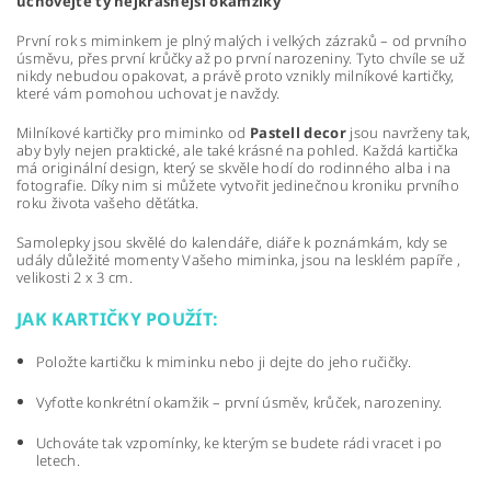
uchovejte ty nejkrásnější okamžiky
První rok s miminkem je plný malých i velkých zázraků – od prvního
úsměvu, přes první krůčky až po první narozeniny. Tyto chvíle se už
nikdy nebudou opakovat, a právě proto vznikly milníkové kartičky,
které vám pomohou uchovat je navždy.
Milníkové kartičky pro miminko od
Pastell decor
jsou navrženy tak,
aby byly nejen praktické, ale také krásné na pohled. Každá kartička
má originální design, který se skvěle hodí do rodinného alba i na
fotografie. Díky nim si můžete vytvořit jedinečnou kroniku prvního
roku života vašeho děťátka.
Samolepky jsou skvělé do kalendáře, diáře k poznámkám, kdy se
udály důležité momenty Vašeho miminka, jsou na lesklém papíře ,
velikosti 2 x 3 cm.
JAK KARTIČKY POUŽÍT:
Položte kartičku k miminku nebo ji dejte do jeho ručičky.
Vyfoťte konkrétní okamžik – první úsměv, krůček, narozeniny.
Uchováte tak vzpomínky, ke kterým se budete rádi vracet i po
letech.