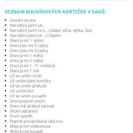
SEZNAM MILNÍKOVÝCH KARTIČEK V SADĚ:
Úvodní strana
Narodil/a jsem se…
Narodil/a jsem se s… (údaje: váha, výška, čas)
Narodil/a jsem se ...s čápem
Dnes je mi 1 týden
Dnes jsou mi 2 týdny
Dnes jsou mi 3 týdny
Dnes je mi 1 měsíc
Dnes je mi 2 měsíc
Dnes je mi 1 -11 mešsíců
Dnes je mi 1 rok
Už se umím smát
Už umím pást koníčky
Už se umím překulit
Už umím lézt
Už se umím posadit
Dnes poprvé stojím
Dnes mě oblékal tatínek
Vítání občánků
První sestřih
Poprvé prospinkaná celá noc
Moje první Velikonoce
Moje první koupel