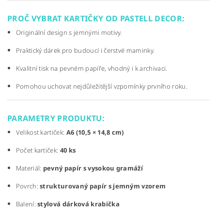
PROČ VYBRAT KARTIČKY OD PASTELL DECOR:
Originální design s jemnými motivy.
Praktický dárek pro budoucí i čerstvé maminky.
Kvalitní tisk na pevném papíře, vhodný i k archivaci.
Pomohou uchovat nejdůležitější vzpomínky prvního roku.
PARAMETRY PRODUKTU:
Velikost kartiček:
A6 (10,5 × 14,8 cm)
Počet kartiček:
40 ks
Materiál:
pevný papír s vysokou gramáží
Povrch:
strukturovaný papír s jemným vzorem
Balení:
stylová dárková krabička