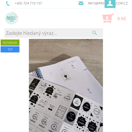
+420 724 710 157
INFO@PASTELLDECOR.CZ
0
0 Kč
NOVINKA
TIP