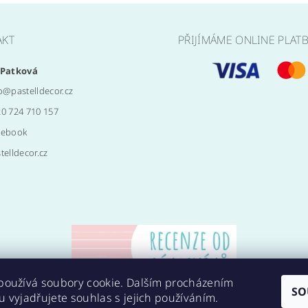
AKT
PŘIJÍMÁME ONLINE PLAT
 Patková
o
@
pastelldecor.cz
0 724 710 157
cebook
telldecor.cz
používá soubory cookie. Dalším procházením
SO
 vyjadřujete souhlas s jejich používáním.