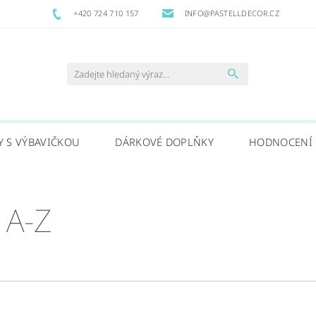
+420 724 710 157
INFO@PASTELLDECOR.CZ
Y S VÝBAVIČKOU
DÁRKOVÉ DOPLŇKY
HODNOCENÍ
 A-Z