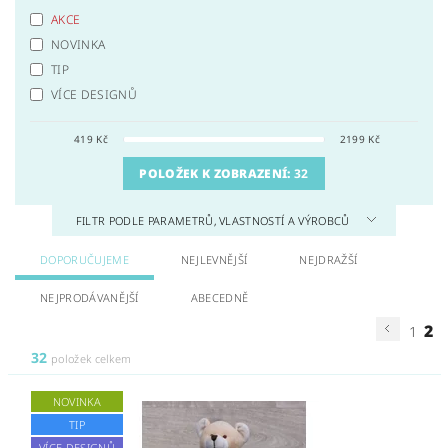
AKCE
NOVINKA
TIP
VÍCE DESIGNŮ
419
Kč
2199
Kč
POLOŽEK K ZOBRAZENÍ:
32
FILTR PODLE PARAMETRŮ, VLASTNOSTÍ A VÝROBCŮ
DOPORUČUJEME
NEJLEVNĚJŠÍ
NEJDRAŽŠÍ
NEJPRODÁVANĚJŠÍ
ABECEDNĚ
2
1
32
položek celkem
NOVINKA
TIP
VÍCE DESIGNŮ