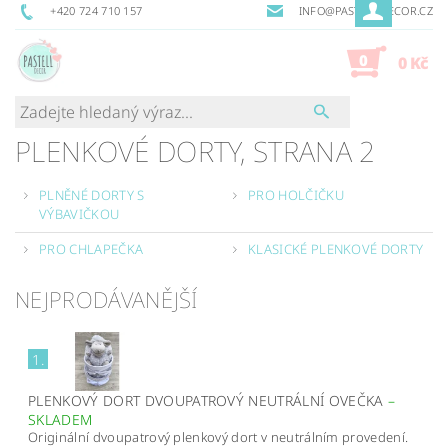
+420 724 710 157
INFO@PASTELLDECOR.CZ
0
0 Kč
PLENKOVÉ DORTY
, STRANA 2
PLNĚNÉ DORTY S
PRO HOLČIČKU
VÝBAVIČKOU
PRO CHLAPEČKA
KLASICKÉ PLENKOVÉ DORTY
NEJPRODÁVANĚJŠÍ
1.
PLENKOVÝ DORT DVOUPATROVÝ NEUTRÁLNÍ OVEČKA
–
SKLADEM
Originální dvoupatrový plenkový dort v neutrálním provedení.