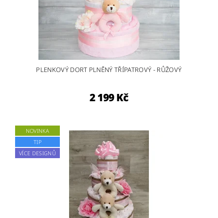
PLENKOVÝ DORT PLNĚNÝ TŘÍPATROVÝ - RŮŽOVÝ
2 199 Kč
NOVINKA
TIP
VÍCE DESIGNŮ