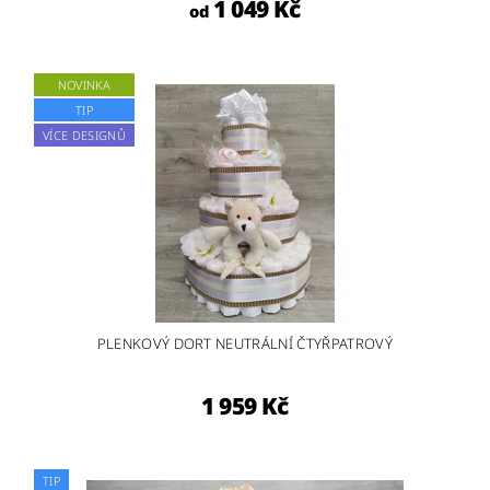
1 049 Kč
od
NOVINKA
TIP
VÍCE DESIGNŮ
PLENKOVÝ DORT NEUTRÁLNÍ ČTYŘPATROVÝ
1 959 Kč
TIP