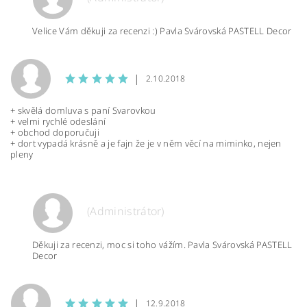
Velice Vám děkuji za recenzi :) Pavla Svárovská PASTELL Decor
|
2.10.2018
+ skvělá domluva s paní Svarovkou
+ velmi rychlé odeslání
+ obchod doporučuji
+ dort vypadá krásně a je fajn že je v něm věcí na miminko, nejen
pleny
(Administrátor)
Děkuji za recenzi, moc si toho vážím. Pavla Svárovská PASTELL
Decor
|
12.9.2018