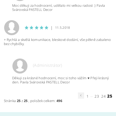
Moc děkuji za hodnocení, udělalo mi velkou radost :) Pavla
Svárovská PASTELL Decor
|
11.5.2018
+ Rychlá a skvělá komunikace, bleskové dodání, vše pěkně zabaleno
bez chybičky.
(Administrátor)
Děkuji za krásné hodnocení, moc si toho vážím ♥ Přeji krásný
den. Pavla Svárovská PASTELL Decor
...
25
1
23
24
Stránka
25
z
25
, položek celkem:
496