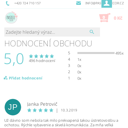
+420 724 710 157
INFO@PASTELLDECOR.CZ
0
0 Kč
HODNOCENÍ OBCHODU
5,0
5
495x
4
1x
496 hodnocení
3
0x
2
0x
Přidat hodnocení
1
0x
Janka Petrovič
JP
|
10.3.2019
Už dávno som nebola tak milo prekvapená takou ústretovosťou a
ochotou. Rýchle vybavenie a skvelá komunikácia. Za mňa veľká