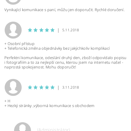
Vynikající komunikace s paní, můžu jen doporučit. Rychlé doručení.
|
5.11.2018
+ Osobní přístup
+ Telefonická změna objednávky bez jakýchkoliv komplikací
Perfektní komunikace, odeslání druhý den, zboží odpovídalo popisu
i fotografiím a to za nejlepší cenu, kterou jsem na internetu našel -
naprostá spokojenost. Mohu doporučit!
|
3.11.2018
+ H
+ Hezký stránky ,výborná komunikace s obchodem
(Administrátor)