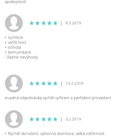
spokojnosť.
|
8.3.2019
+ rychlost
BEZPEČNOSTNÍ KONTROLA
+ vstřícnost
+ ochota
+ komunikace
- žádné nevýhody
Opište text z
obrázku
|
13.2.2019
snadná objednávka,rychlé vyřízení a perfektní provedení
|
3.2.2019
+ Rychlé doručení, výborná domluva, velká vstřícnost.