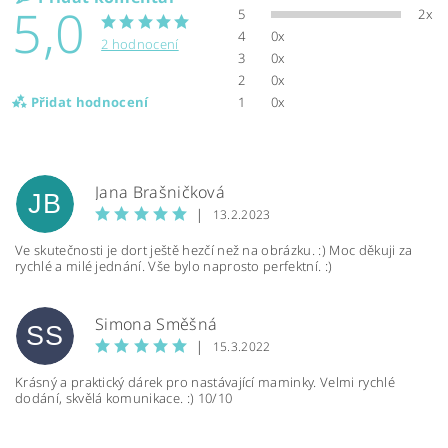
5,0
5
2x
4
0x
2 hodnocení
3
0x
2
0x
Přidat hodnocení
1
0x
Jana Brašničková
JB
|
13.2.2023
Ve skutečnosti je dort ještě hezčí než na obrázku. :) Moc děkuji za
rychlé a milé jednání. Vše bylo naprosto perfektní. :)
Simona Směšná
SS
|
15.3.2022
Krásný a praktický dárek pro nastávající maminky. Velmi rychlé
dodání, skvělá komunikace. :) 10/10