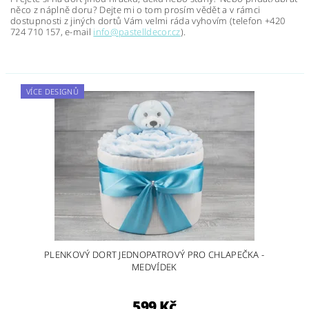
něco z náplně doru? Dejte mi o tom prosím vědět a v rámci
dostupnosti z jiných dortů Vám velmi ráda vyhovím (telefon +420
724 710 157, e-mail
info@pastelldecor.cz
).
VÍCE DESIGNŮ
PLENKOVÝ DORT JEDNOPATROVÝ PRO CHLAPEČKA -
MEDVÍDEK
599 Kč