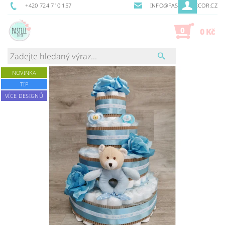
+420 724 710 157
INFO@PASTELLDECOR.CZ
0
0 Kč
NOVINKA
TIP
VÍCE DESIGNŮ