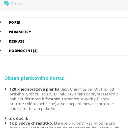
Dotaz
POPIS
PARAMETRY
DISKUZE
HODNOCENÍ (2)
Obsah plenkového dortu:
120 x jednorázová plenka
Baby Charm Super Dry Flex od
českého výrobce, jsou z ECF celulózy a tak i dobrým řešením z
pohledu šetrnosti k životnímu prostředí a kvality. Plenky
jsou bez chlóru (nebělené) a jsou neparfemované, proto se
hodí i pro citlivou pokožku.
2 x dudlík
1x plyšové chrastítko,
které je díky certifikaci vhodné pro