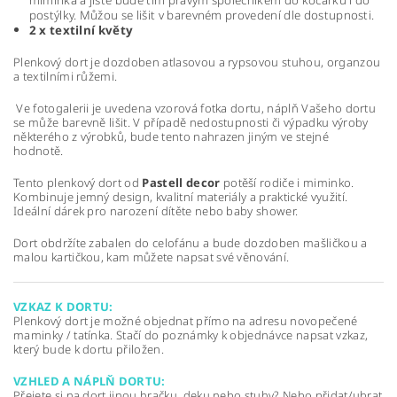
miminka a jistě bude tím pravým společníkem do kočárku i do
postýlky. Můžou se lišit v barevném provedení dle dostupnosti.
2 x textilní květy
Plenkový dort je dozdoben atlasovou a rypsovou stuhou, organzou
a textilními růžemi.
Ve fotogalerii je uvedena vzorová fotka dortu, náplň Vašeho dortu
se může barevně lišit. V případě nedostupnosti či výpadku výroby
některého z výrobků, bude tento nahrazen jiným ve stejné
hodnotě.
Tento plenkový dort od
Pastell decor
potěší rodiče i miminko.
Kombinuje jemný design, kvalitní materiály a praktické využití.
Ideální dárek pro narození dítěte nebo baby shower.
Dort obdržíte zabalen do celofánu a bude dozdoben mašličkou a
malou kartičkou, kam můžete napsat své věnování.
VZKAZ K DORTU:
Plenkový dort je možné objednat přímo na adresu novopečené
maminky / tatínka. Stačí do poznámky k objednávce napsat vzkaz,
který bude k dortu přiložen.
VZHLED A NÁPLŇ DORTU:
Přejete si na dort jinou hračku, deku nebo stuhy? Nebo přidat/ubrat